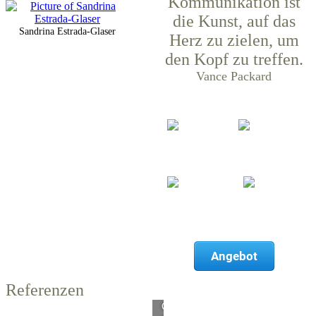
​Kommunikation ist
die Kunst, auf das
Sandrina Estrada-Glaser
Herz zu zielen, um
den Kopf zu treffen.
Vance Packard
Schreib-
Kommunikat
Geschäfts-
Atelier
führung
& Ad-
Marketing
Interim
Angebot
Lösungen
Referenzen
Content-