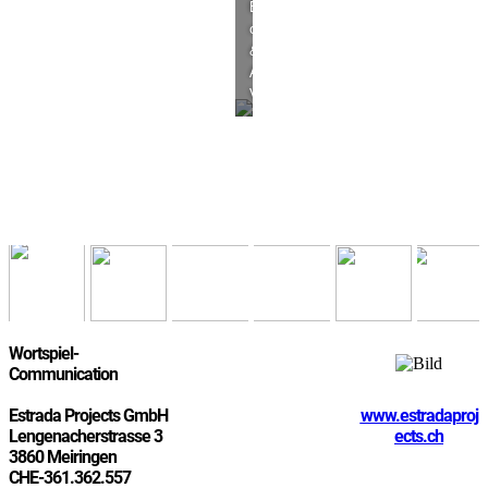
Erstellung
offline
&
Administration
Verwaltungsräte
Wortspiel-
Communication
Estrada Projects GmbH
www.estradaproj
Lengenacherstrasse 3
ects.ch
​3860 Meiringen
CHE-361.362.557